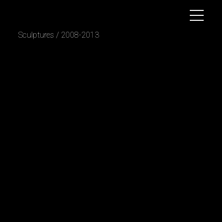
B
o
g
d
a
n
D
y
u
l
g
e
r
o
v
sculptures / 2008-2013